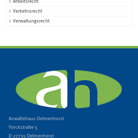
Arbeitsrecht
Verkehrsrecht
Verwaltungsrecht
Anwältehaus Delmenhorst
Yorckstraße 5
D 27755 Delmenhorst